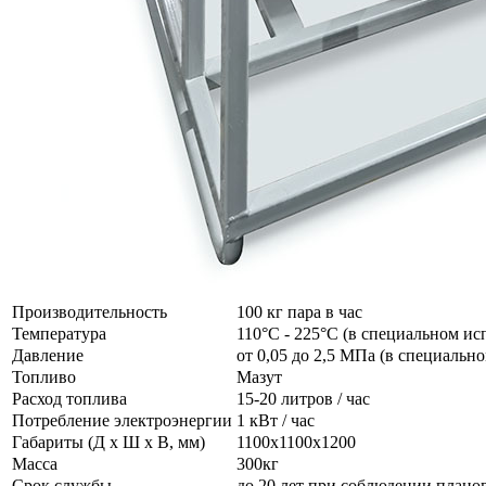
Производительность
100 кг пара в час
Температура
110°C - 225°C (в специальном ис
Давление
от 0,05 до 2,5 МПа (в специаль
Топливо
Мазут
Расход топлива
15-20 литров / час
Потребление электроэнергии
1 кВт / час
Габариты (Д x Ш x В, мм)
1100x1100x1200
Масса
300кг
Срок службы
до 20 лет при соблюдении план